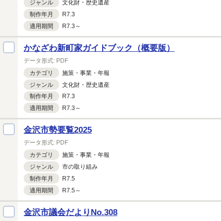
ジャンル
文化財・
歴史遺産
制作年月
R7.3
適用期間
R7.3～
かなざわ新町家ガイドブック（概要版）
データ形式:
PDF
カテゴリ
施策・
事業・
年報
ジャンル
文化財・
歴史遺産
制作年月
R7.3
適用期間
R7.3～
金沢市勢要覧2025
データ形式:
PDF
カテゴリ
施策・
事業・
年報
ジャンル
市の取り組み
制作年月
R7.5
適用期間
R7.5～
金沢市議会だよりNo.308