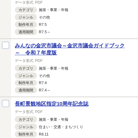
データ形式:
PDF
カテゴリ
施策・
事業・
年報
ジャンル
その他
制作年月
R7.5
適用期間
R7.5～
みんなの金沢市議会～金沢市議会ガイドブック
～ 令和７年度版
データ形式:
PDF
カテゴリ
施策・
事業・
年報
ジャンル
その他
制作年月
R7.4
適用期間
R7.4～
長町景観地区指定10周年記念誌
データ形式:
PDF
カテゴリ
施策・
事業・
年報
ジャンル
住まい・
交通・
まちづくり
制作年月
R6.11