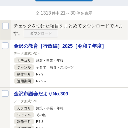
1313
21～30
全
件中
件を表示
チェックをつけた項目をまとめてダウンロードできま
す。
ダウンロード
金沢の教育［行政編］2025［令和７年度］
データ形式:
PDF
カテゴリ
施策・
事業・
年報
ジャンル
子育て・
教育・
スポーツ
制作年月
R7.9
適用期間
R7.9～
金沢市議会だよりNo.309
データ形式:
PDF
カテゴリ
施策・
事業・
年報
ジャンル
その他
制作年月
R7.8