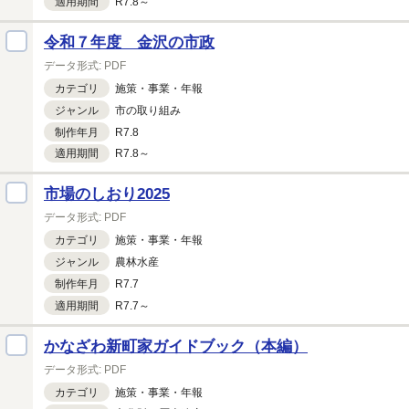
適用期間
R7.8～
令和７年度 金沢の市政
データ形式:
PDF
カテゴリ
施策・
事業・
年報
ジャンル
市の取り組み
制作年月
R7.8
適用期間
R7.8～
市場のしおり2025
データ形式:
PDF
カテゴリ
施策・
事業・
年報
ジャンル
農林水産
制作年月
R7.7
適用期間
R7.7～
かなざわ新町家ガイドブック（本編）
データ形式:
PDF
カテゴリ
施策・
事業・
年報