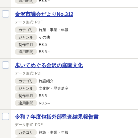
適用期間
R8.8～
金沢市議会だよりNo.312
データ形式:
PDF
カテゴリ
施策・
事業・
年報
ジャンル
その他
制作年月
R8.5
適用期間
R8.5～
歩いてめぐる金沢の庭園文化
データ形式:
PDF
カテゴリ
施設紹介
ジャンル
文化財・
歴史遺産
制作年月
R8.5
適用期間
R8.5～
令和７年度包括外部監査結果報告書
データ形式:
PDF
カテゴリ
施策・
事業・
年報