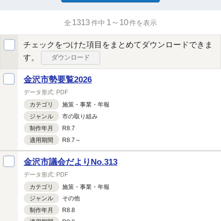
1313
1～10
全
件中
件を表示
チェックをつけた項目をまとめてダウンロードできま
す。
ダウンロード
金沢市勢要覧2026
データ形式:
PDF
カテゴリ
施策・
事業・
年報
ジャンル
市の取り組み
制作年月
R8.7
適用期間
R8.7～
金沢市議会だよりNo.313
データ形式:
PDF
カテゴリ
施策・
事業・
年報
ジャンル
その他
制作年月
R8.8