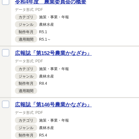
令和4年度 農業委員会の概要
データ形式:
PDF
カテゴリ
施策・
事業・
年報
ジャンル
農林水産
制作年月
R5.1
適用期間
R5.1～
広報誌「第152号農業かなざわ」
データ形式:
PDF
カテゴリ
施策・
事業・
年報
ジャンル
農林水産
制作年月
R8.4
適用期間
広報誌「第146号農業かなざわ」
データ形式:
PDF
カテゴリ
施策・
事業・
年報
ジャンル
農林水産
制作年月
R5.4