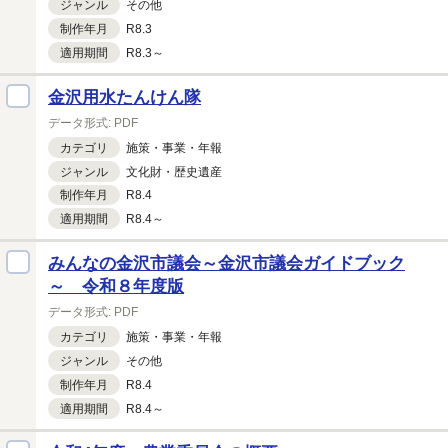
ジャンル
その他
制作年月
R8.3
適用期間
R8.3～
金沢用水たんけん隊
データ形式:
PDF
カテゴリ
施策・
事業・
年報
ジャンル
文化財・
歴史遺産
制作年月
R8.4
適用期間
R8.4～
みんなの金沢市議会～金沢市議会ガイドブック
～ 令和８年度版
データ形式:
PDF
カテゴリ
施策・
事業・
年報
ジャンル
その他
制作年月
R8.4
適用期間
R8.4～