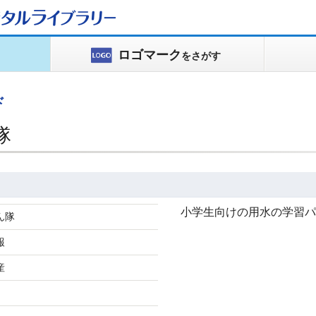
タルライブラリー
ロゴマーク
をさがす
ド
隊
小学生向けの用水の学習パ
ん隊
報
産