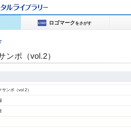
タルライブラリー
ロゴマーク
をさがす
ド
ンポ（vol.2）
サンポ（vol.2）
報
産